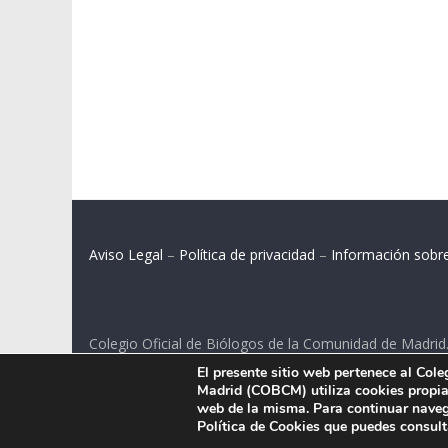
Aviso Legal
–
Política de privacidad
–
Información sobr
Colegio Oficial de Biólogos de la Comunidad de Madrid
El presente sitio web pertenece al Col
C/ Santa Engracia 108, 2º int.izq. 28003 Madrid.
Madrid (COBCM) utiliza cookies propias
web de la misma. Para continuar naveg
Política de Cookies que puedes consul