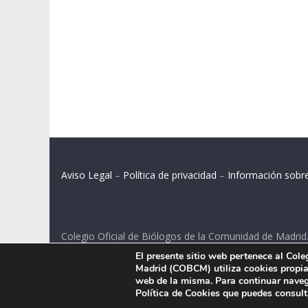
Aviso Legal
–
Política de privacidad
–
Información sobr
Colegio Oficial de Biólogos de la Comunidad de Madrid
El presente sitio web pertenece al Col
C/ Santa Engracia 108, 2º int.izq. 28003 Madrid.
Madrid (COBCM) utiliza cookies propias
web de la misma. Para continuar naveg
Política de Cookies que puedes consul