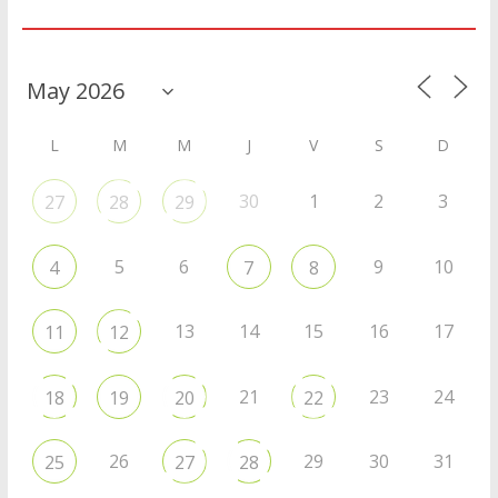
Agenda
L
M
M
J
V
S
D
30
1
2
3
27
28
29
5
6
9
10
4
7
8
13
14
15
16
17
11
12
21
23
24
18
19
20
22
26
29
30
31
25
27
28