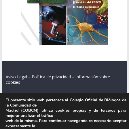
Aviso Legal
–
Política de privacidad
–
Información sobre
cookies
El presente sitio web pertenece al Colegio Oficial de Biólogos de
la Comunidad de
Colegio Oficial de Biólogos de la Comunidad de Madrid.
Madrid (COBCM) utiliza cookies propias y de terceros para
mejorar analizar el tráfico
C/ Santa Engracia 108, 2º int.izq. 28003 Madrid.
web de la misma. Para continuar navegando es necesario aceptar
expresamente la