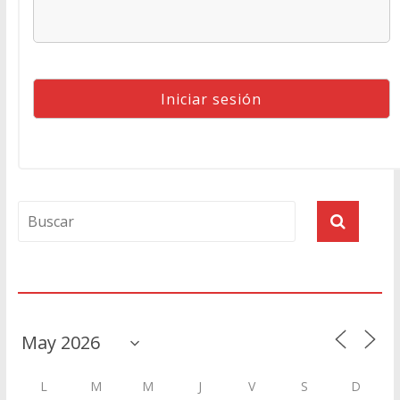
Agenda
L
M
M
J
V
S
D