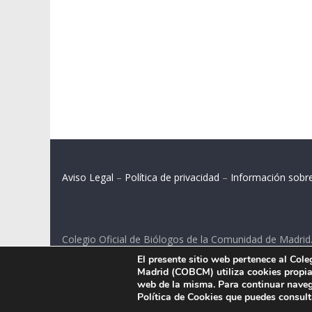
Aviso Legal
–
Política de privacidad
–
Información sobr
Colegio Oficial de Biólogos de la Comunidad de Madrid
El presente sitio web pertenece al Col
C/ Santa Engracia 108, 2º int.izq. 28003 Madrid.
Madrid (COBCM) utiliza cookies propias
web de la misma. Para continuar naveg
Política de Cookies que puedes consul