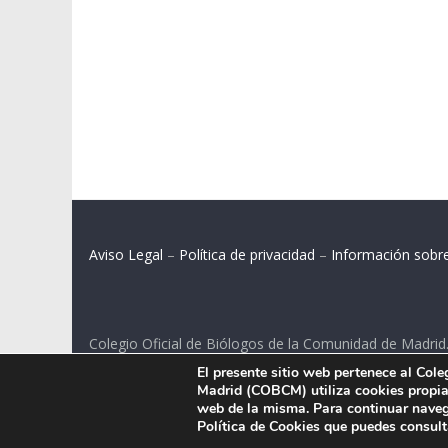
Aviso Legal
–
Política de privacidad
–
Información sobr
Colegio Oficial de Biólogos de la Comunidad de Madrid
El presente sitio web pertenece al Col
C/ Santa Engracia 108, 2º int.izq. 28003 Madrid.
Madrid (COBCM) utiliza cookies propias
web de la misma. Para continuar naveg
Política de Cookies que puedes consul