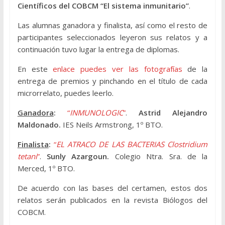
Científicos del COBCM “El sistema inmunitario”
.
Las alumnas ganadora y finalista, así como el resto de
participantes seleccionados leyeron sus relatos y a
continuación tuvo lugar la entrega de diplomas.
En este
enlace puedes ver las fotografías
de la
entrega de premios y pinchando en el título de cada
microrrelato, puedes leerlo.
Ganadora
:
“
INMUNOLOGIC
”
.
Astrid Alejandro
Maldonado.
IES Neils Armstrong, 1º BTO.
Finalista
:
“
EL ATRACO DE LAS BACTERIAS Clostridium
tetani
”
.
Sunly Azargoun.
Colegio Ntra. Sra. de la
Merced, 1º BTO.
De acuerdo con las bases del certamen, estos dos
relatos serán publicados en la revista Biólogos del
COBCM.