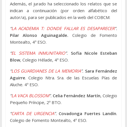
Además, el jurado ha seleccionado los relatos que se
indican a continuación (por orden alfabético del
autor/a), para ser publicados en la web del COBCM:
“
LA ACADEMIA T: DONDE FALLAR ES DESAPARECER
”.
Pilar Alonso Aguinagalde.
Colegio de Fomento
Montealto, 4º ESO.
“
EL SISTEMA INMUNITARIO
”.
Sofía Nicole Esteban
Blow
, Colegio Hélade, 4º ESO.
“
LOS GUARDIANES DE LA MEMORIA
”.
Sara Fernández
Aguirre
. Colegio Ntra. Sra. de las Escuelas Pías de
Aluche. 4º ESO.
“
LA VACA BLOSSOM
”.
Celia Fernández Martín
, Colegio
Pequeño Príncipe, 2º BTO.
“
CARTA DE URGENCIA
”.
Covadonga Fuertes
Landín
.
Colegio de Fomento Montealto, 4º ESO.