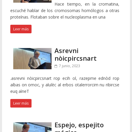
Hace tiempo, en la cromatina,
escuché hablar de los cromosomas homólogos a otras
proteínas. Flotaban sobre el nucleoplasma en una
Leer más
Asrevni
nòicpircsnart
7 junio, 2023
.asrevni nòicpircsnart rop ecih ol, razepme ednòd rop
aíbas on omoc, y alulèc al erbos otalerrorcim nu ribircse
euq aìneT
Leer más
Espejo, espejito